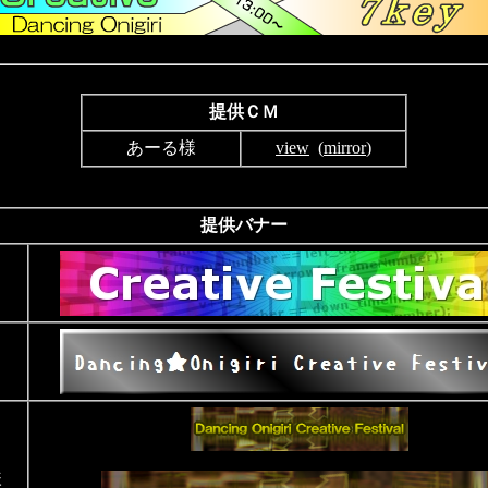
提供ＣＭ
あーる様
view
(
mirror
)
提供バナー
様